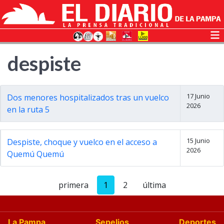
despiste
17 Junio
Dos menores hospitalizados tras un vuelco
2026
en la ruta 5
15 Junio
Despiste, choque y vuelco en el acceso a
2026
Quemú Quemú
primera
1
2
última
La Pampa
Sepelios
Deportes