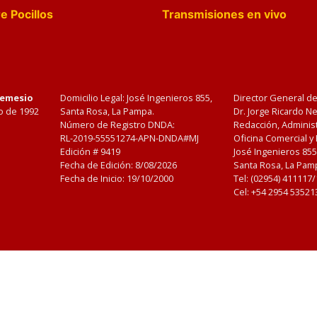
e Pocillos
Transmisiones en vivo
Nemesio
Domicilio Legal: José Ingenieros 855,
Director General d
o de 1992
Santa Rosa, La Pampa.
Dr. Jorge Ricardo 
Número de Registro DNDA:
Redacción, Administ
RL-2019-55551274-APN-DNDA#MJ
Oficina Comercial y
Edición #
9419
José Ingenieros 855
Fecha de Edición:
8/08/2026
Santa Rosa, La Pamp
Fecha de Inicio: 19/10/2000
Tel: (02954) 411117
Cel: +54 2954 53521