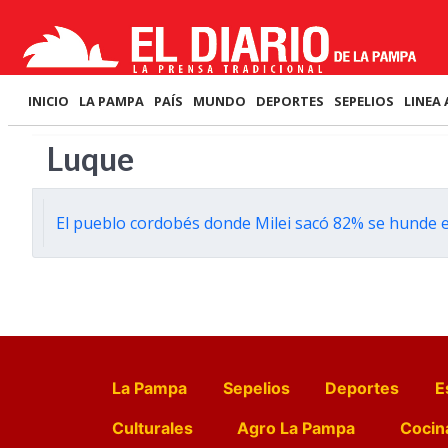
INICIO
LA PAMPA
PAÍS
MUNDO
DEPORTES
SEPELIOS
LINEA 
Luque
El pueblo cordobés donde Milei sacó 82% se hunde 
La Pampa
Sepelios
Deportes
E
Culturales
Agro La Pampa
Cocin