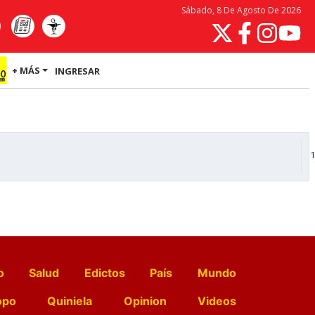
Sábado, 8 De Agosto De 2026
+ MÁS
INGRESAR
1
o
Salud
Edictos
País
Mundo
opo
Quiniela
Opinion
Videos