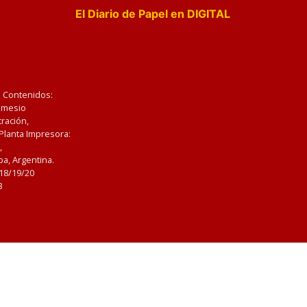
El Diario de Papel en DIGITAL
e Contenidos:
Nemesio
ración,
 Planta Impresora:
,
a, Argentina.
/18/19/20
3