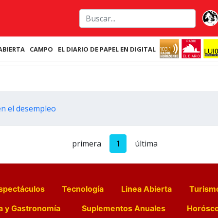
ABIERTA
CAMPO
EL DIARIO DE PAPEL EN DIGITAL
en el desempleo
primera
1
última
spectáculos
Tecnología
Linea Abierta
Turism
a y Gastronomía
Suplementos Anuales
Horósc