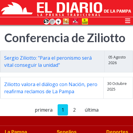
Conferencia de Ziliotto
05 Agosto
Sergio Ziliotto: "Para el peronismo será
2026
vital conseguir la unidad"
30 Octubre
Ziliotto valora el diálogo con Nación, pero
2025
reafirma reclamos de La Pampa
primera
1
2
última
La Pampa
Sepelios
Deportes