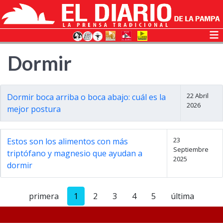
Dormir
22 Abril
Dormir boca arriba o boca abajo: cuál es la
2026
mejor postura
23
Estos son los alimentos con más
Septiembre
triptófano y magnesio que ayudan a
2025
dormir
primera
1
2
3
4
5
última