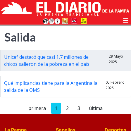
Salida
29 Mayo
Unicef destacó que casi 1,7 millones de
2025
chicos salieron de la pobreza en el país
05 Febrero
Qué implicancias tiene para la Argentina la
2025
salida de la OMS
primera
1
2
3
última
La Pampa
Sepelios
Deportes