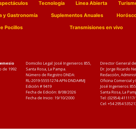
spectáculos
Tecnología
Linea Abierta
Turism
a y Gastronomía
Suplementos Anuales
Horósc
e Pocillos
Transmisiones en vivo
Nemesio
Domicilio Legal: José Ingenieros 855,
Director General d
o de 1992
Santa Rosa, La Pampa.
Dr. Jorge Ricardo 
Número de Registro DNDA:
Redacción, Administ
RL-2019-55551274-APN-DNDA#MJ
Oficina Comercial y
Edición #
9419
José Ingenieros 855
Fecha de Edición:
8/08/2026
Santa Rosa, La Pamp
Fecha de Inicio: 19/10/2000
Tel: (02954) 411117
Cel: +54 2954 53521