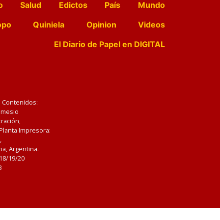
o
Salud
Edictos
País
Mundo
opo
Quiniela
Opinion
Videos
El Diario de Papel en DIGITAL
e Contenidos:
Nemesio
ración,
 Planta Impresora:
,
a, Argentina.
/18/19/20
3