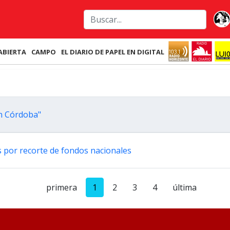
ABIERTA
CAMPO
EL DIARIO DE PAPEL EN DIGITAL
en Córdoba"
nes por recorte de fondos nacionales
primera
1
2
3
4
última