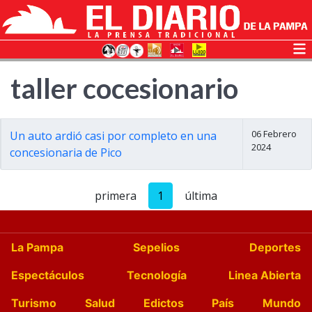
taller cocesionario
06 Febrero
Un auto ardió casi por completo en una
2024
concesionaria de Pico
primera
1
última
La Pampa
Sepelios
Deportes
Espectáculos
Tecnología
Linea Abierta
Turismo
Salud
Edictos
País
Mundo