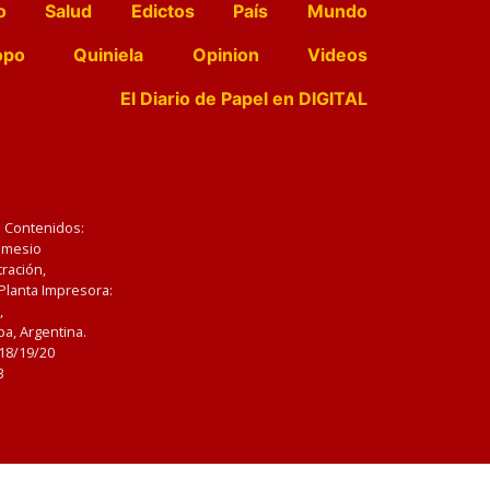
o
Salud
Edictos
País
Mundo
opo
Quiniela
Opinion
Videos
El Diario de Papel en DIGITAL
e Contenidos:
Nemesio
ración,
 Planta Impresora:
,
a, Argentina.
/18/19/20
3