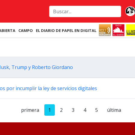
ABIERTA
CAMPO
EL DIARIO DE PAPEL EN DIGITAL
Musk, Trump y Roberto Giordano
 por incumplir la ley de servicios digitales
primera
1
2
3
4
5
última