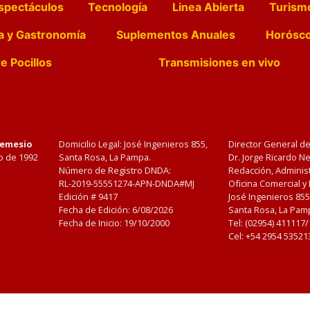
spectáculos
Tecnología
Linea Abierta
Turism
a y Gastronomía
Suplementos Anuales
Horósc
e Pocillos
Transmisiones en vivo
Nemesio
Domicilio Legal: José Ingenieros 855,
Director General d
o de 1992
Santa Rosa, La Pampa.
Dr. Jorge Ricardo 
Número de Registro DNDA:
Redacción, Administ
RL-2019-55551274-APN-DNDA#MJ
Oficina Comercial y
Edición #
9417
José Ingenieros 855
Fecha de Edición:
6/08/2026
Santa Rosa, La Pamp
Fecha de Inicio: 19/10/2000
Tel: (02954) 411117
Cel: +54 2954 53521