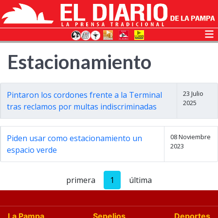
Estacionamiento
23 Julio
Pintaron los cordones frente a la Terminal
2025
tras reclamos por multas indiscriminadas
08 Noviembre
Piden usar como estacionamiento un
2023
espacio verde
primera
1
última
La Pampa
Sepelios
Deportes