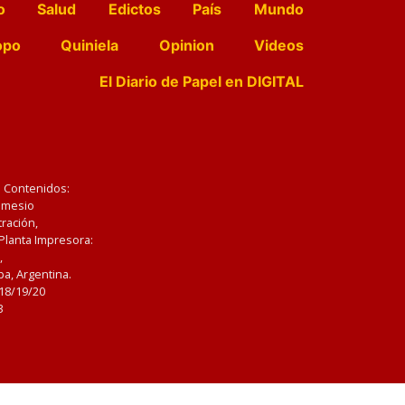
o
Salud
Edictos
País
Mundo
opo
Quiniela
Opinion
Videos
El Diario de Papel en DIGITAL
e Contenidos:
Nemesio
ración,
 Planta Impresora:
,
a, Argentina.
/18/19/20
3