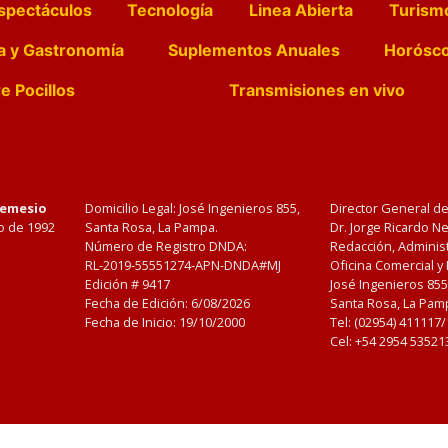
spectáculos
Tecnología
Linea Abierta
Turism
a y Gastronomía
Suplementos Anuales
Horósc
e Pocillos
Transmisiones en vivo
Nemesio
Domicilio Legal: José Ingenieros 855,
Director General d
o de 1992
Santa Rosa, La Pampa.
Dr. Jorge Ricardo 
Número de Registro DNDA:
Redacción, Administ
RL-2019-55551274-APN-DNDA#MJ
Oficina Comercial y
Edición #
9417
José Ingenieros 855
Fecha de Edición:
6/08/2026
Santa Rosa, La Pamp
Fecha de Inicio: 19/10/2000
Tel: (02954) 411117
Cel: +54 2954 53521