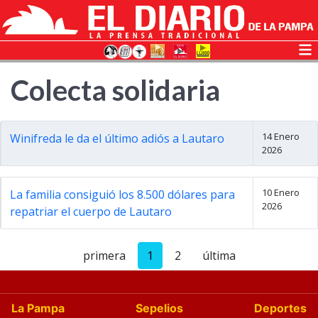
Colecta solidaria
14 Enero
Winifreda le da el último adiós a Lautaro
2026
10 Enero
La familia consiguió los 8.500 dólares para
2026
repatriar el cuerpo de Lautaro
primera
1
2
última
La Pampa
Sepelios
Deportes