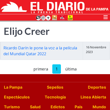
Elijo Creer
16 Noviembre
Ricardo Darín le pone la voz a la película
2023
del Mundial Qatar 2022
primera
1
última
La Pampa
Sepelios
Deportes
Espectáculos
Tecnología
Linea Abierta
Turismo
Salud
Edictos
País
Mundo