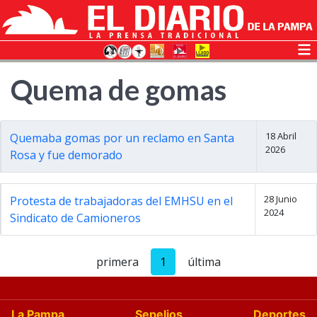
Quema de gomas
18 Abril
Quemaba gomas por un reclamo en Santa
2026
Rosa y fue demorado
28 Junio
Protesta de trabajadoras del EMHSU en el
2024
Sindicato de Camioneros
primera
1
última
La Pampa
Sepelios
Deportes