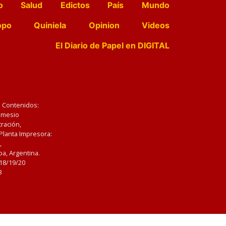
o
Salud
Edictos
País
Mundo
opo
Quiniela
Opinion
Videos
El Diario de Papel en DIGITAL
e Contenidos:
Nemesio
ración,
 Planta Impresora:
,
a, Argentina.
/18/19/20
3