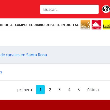
ABIERTA
CAMPO
EL DIARIO DE PAPEL EN DIGITAL
n de canales en Santa Rosa
as
primera
1
2
3
4
5
última