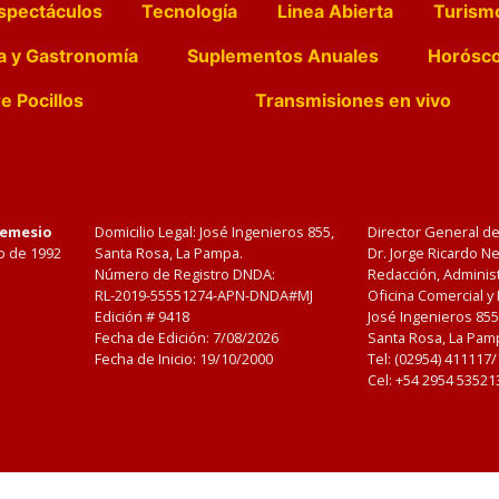
spectáculos
Tecnología
Linea Abierta
Turism
a y Gastronomía
Suplementos Anuales
Horósc
e Pocillos
Transmisiones en vivo
Nemesio
Domicilio Legal: José Ingenieros 855,
Director General d
o de 1992
Santa Rosa, La Pampa.
Dr. Jorge Ricardo 
Número de Registro DNDA:
Redacción, Administ
RL-2019-55551274-APN-DNDA#MJ
Oficina Comercial y
Edición #
9418
José Ingenieros 855
Fecha de Edición:
7/08/2026
Santa Rosa, La Pamp
Fecha de Inicio: 19/10/2000
Tel: (02954) 411117
Cel: +54 2954 53521