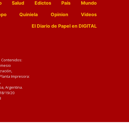
o
Salud
Edictos
País
Mundo
opo
Quiniela
Opinion
Videos
El Diario de Papel en DIGITAL
e Contenidos:
Nemesio
ración,
 Planta Impresora:
,
a, Argentina.
/18/19/20
3