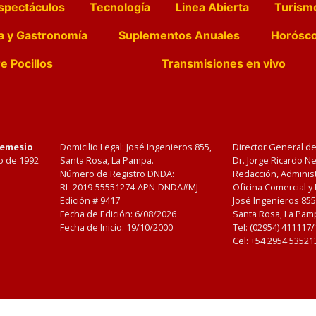
spectáculos
Tecnología
Linea Abierta
Turism
a y Gastronomía
Suplementos Anuales
Horósc
e Pocillos
Transmisiones en vivo
Nemesio
Domicilio Legal: José Ingenieros 855,
Director General d
o de 1992
Santa Rosa, La Pampa.
Dr. Jorge Ricardo 
Número de Registro DNDA:
Redacción, Administ
RL-2019-55551274-APN-DNDA#MJ
Oficina Comercial y
Edición #
9417
José Ingenieros 855
Fecha de Edición:
6/08/2026
Santa Rosa, La Pamp
Fecha de Inicio: 19/10/2000
Tel: (02954) 411117
Cel: +54 2954 53521