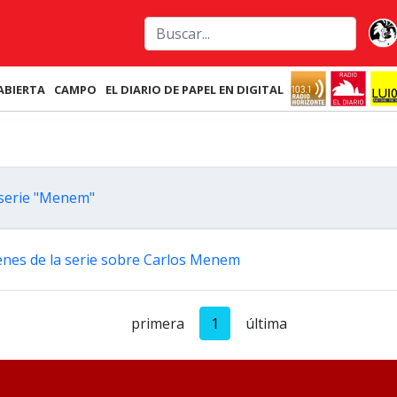
ABIERTA
CAMPO
EL DIARIO DE PAPEL EN DIGITAL
 serie "Menem"
genes de la serie sobre Carlos Menem
primera
1
última