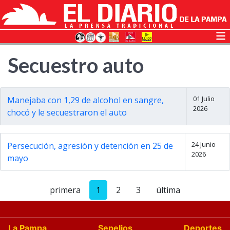
Secuestro auto
01 Julio
Manejaba con 1,29 de alcohol en sangre,
2026
chocó y le secuestraron el auto
24 Junio
Persecución, agresión y detención en 25 de
2026
mayo
primera
1
2
3
última
La Pampa
Sepelios
Deportes