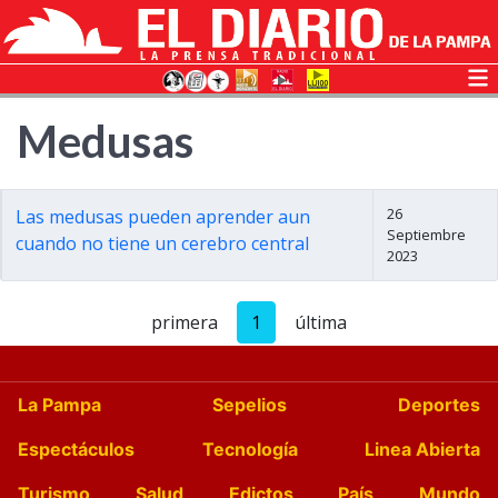
Medusas
26
Las medusas pueden aprender aun
Septiembre
cuando no tiene un cerebro central
2023
primera
1
última
La Pampa
Sepelios
Deportes
Espectáculos
Tecnología
Linea Abierta
Turismo
Salud
Edictos
País
Mundo