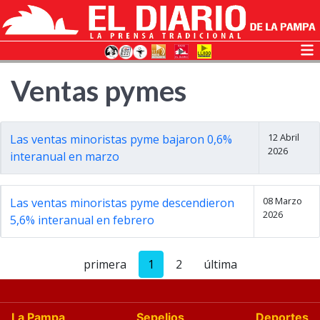
Ventas pymes
12 Abril
Las ventas minoristas pyme bajaron 0,6%
2026
interanual en marzo
08 Marzo
Las ventas minoristas pyme descendieron
2026
5,6% interanual en febrero
primera
1
2
última
La Pampa
Sepelios
Deportes