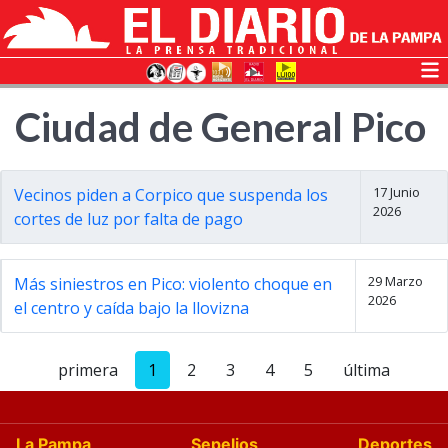
Ciudad de General Pico
17 Junio
Vecinos piden a Corpico que suspenda los
2026
cortes de luz por falta de pago
29 Marzo
Más siniestros en Pico: violento choque en
2026
el centro y caída bajo la llovizna
primera
1
2
3
4
5
última
La Pampa
Sepelios
Deportes