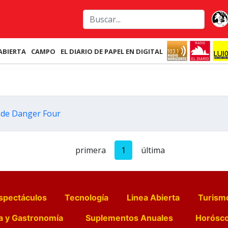
ABIERTA
CAMPO
EL DIARIO DE PAPEL EN DIGITAL
r de Danger Four
primera
1
última
spectáculos
Tecnología
Linea Abierta
Turism
a y Gastronomía
Suplementos Anuales
Horósc