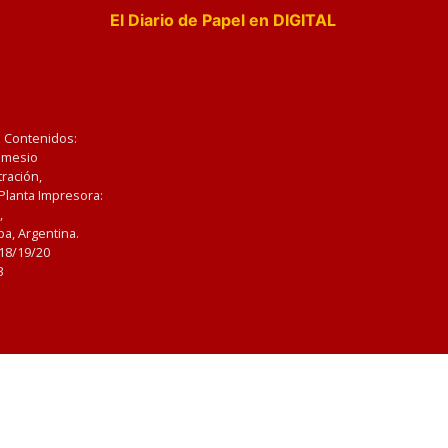
El Diario de Papel en DIGITAL
e Contenidos:
Nemesio
ración,
 Planta Impresora:
,
a, Argentina.
/18/19/20
3