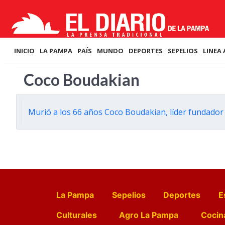
INICIO
LA PAMPA
PAÍS
MUNDO
DEPORTES
SEPELIOS
LINEA 
Coco Boudakian
Murió a los 66 años Coco Boudakian, líder fundado
La Pampa
Sepelios
Deportes
E
Culturales
Agro La Pampa
Cocin