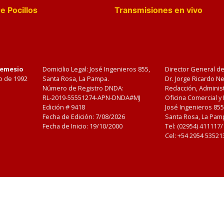
e Pocillos
Transmisiones en vivo
Nemesio
Domicilio Legal: José Ingenieros 855,
Director General d
o de 1992
Santa Rosa, La Pampa.
Dr. Jorge Ricardo 
Número de Registro DNDA:
Redacción, Administ
RL-2019-55551274-APN-DNDA#MJ
Oficina Comercial y
Edición #
9418
José Ingenieros 855
Fecha de Edición:
7/08/2026
Santa Rosa, La Pamp
Fecha de Inicio: 19/10/2000
Tel: (02954) 411117
Cel: +54 2954 53521