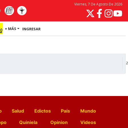
Viernes, 7 De Agosto De 2026
+ MÁS
INGRESAR
2
o
Salud
Edictos
País
Mundo
opo
Quiniela
Opinion
Videos