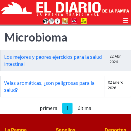
Microbioma
22 Abril
Los mejores y peores ejercicios para la salud
2026
intestinal
02 Enero
Velas aromáticas, ¿son peligrosas para la
2026
salud?
primera
1
última
La Pampa
Sepelios
Deportes