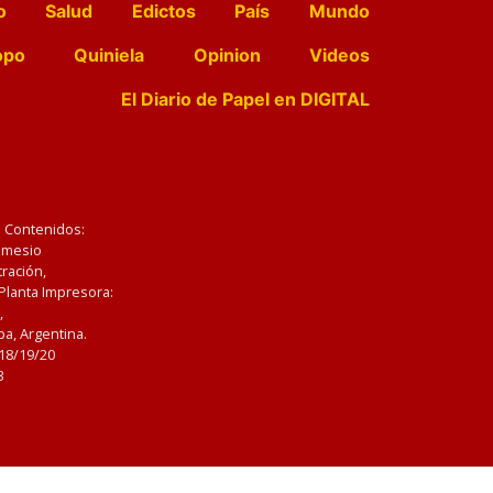
o
Salud
Edictos
País
Mundo
opo
Quiniela
Opinion
Videos
El Diario de Papel en DIGITAL
e Contenidos:
Nemesio
ración,
 Planta Impresora:
,
a, Argentina.
/18/19/20
3