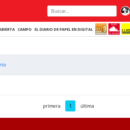
ABIERTA
CAMPO
EL DIARIO DE PAPEL EN DIGITAL
rto
primera
1
última