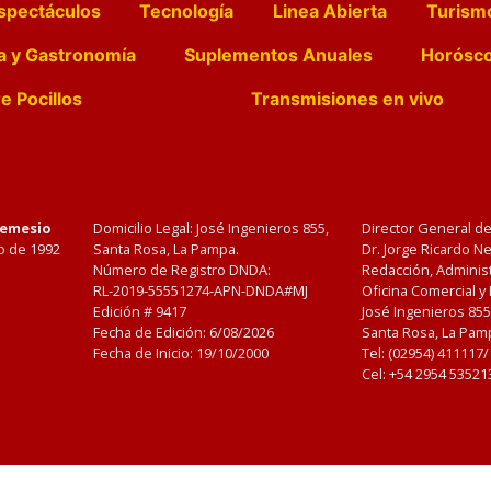
spectáculos
Tecnología
Linea Abierta
Turism
a y Gastronomía
Suplementos Anuales
Horósc
e Pocillos
Transmisiones en vivo
Nemesio
Domicilio Legal: José Ingenieros 855,
Director General d
o de 1992
Santa Rosa, La Pampa.
Dr. Jorge Ricardo 
Número de Registro DNDA:
Redacción, Administ
RL-2019-55551274-APN-DNDA#MJ
Oficina Comercial y
Edición #
9417
José Ingenieros 855
Fecha de Edición:
6/08/2026
Santa Rosa, La Pamp
Fecha de Inicio: 19/10/2000
Tel: (02954) 411117
Cel: +54 2954 53521