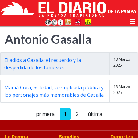
Antonio Gasalla
18 Marzo
El adiós a Gasalla: el recuerdo y la
2025
despedida de los famosos
18 Marzo
Mamá Cora, Soledad, la empleada pública y
2025
los personajes más memorables de Gasalla
primera
1
2
última
La Pampa
Sepelios
Deportes