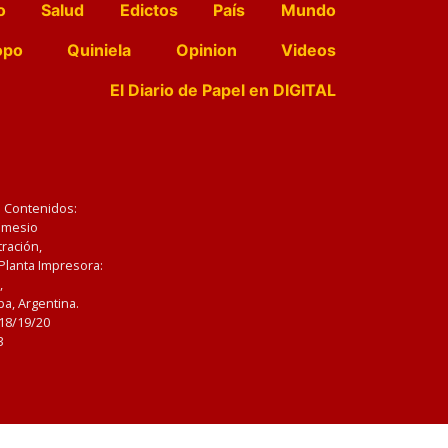
o
Salud
Edictos
País
Mundo
opo
Quiniela
Opinion
Videos
El Diario de Papel en DIGITAL
e Contenidos:
Nemesio
ración,
 Planta Impresora:
,
a, Argentina.
/18/19/20
3