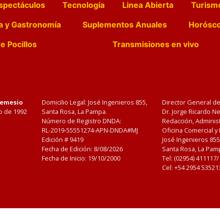
spectáculos
Tecnología
Linea Abierta
Turism
a y Gastronomía
Suplementos Anuales
Horósc
e Pocillos
Transmisiones en vivo
Nemesio
Domicilio Legal: José Ingenieros 855,
Director General d
o de 1992
Santa Rosa, La Pampa.
Dr. Jorge Ricardo 
Número de Registro DNDA:
Redacción, Administ
RL-2019-55551274-APN-DNDA#MJ
Oficina Comercial y
Edición #
9419
José Ingenieros 855
Fecha de Edición:
8/08/2026
Santa Rosa, La Pamp
Fecha de Inicio: 19/10/2000
Tel: (02954) 411117
Cel: +54 2954 53521