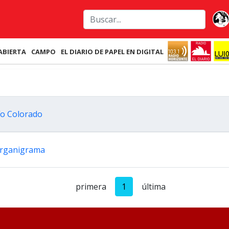
ABIERTA
CAMPO
EL DIARIO DE PAPEL EN DIGITAL
Río Colorado
organigrama
primera
1
última