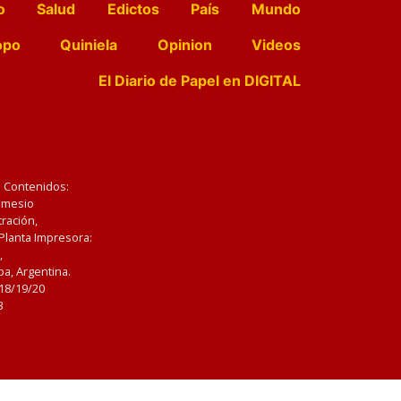
o
Salud
Edictos
País
Mundo
opo
Quiniela
Opinion
Videos
El Diario de Papel en DIGITAL
e Contenidos:
Nemesio
ración,
 Planta Impresora:
,
a, Argentina.
/18/19/20
3