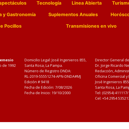
spectáculos
Tecnología
Linea Abierta
Turism
a y Gastronomía
Suplementos Anuales
Horósc
e Pocillos
Transmisiones en vivo
Nemesio
Domicilio Legal: José Ingenieros 855,
Director General d
o de 1992
Santa Rosa, La Pampa.
Dr. Jorge Ricardo 
Número de Registro DNDA:
Redacción, Administ
RL-2019-55551274-APN-DNDA#MJ
Oficina Comercial y
Edición #
9418
José Ingenieros 855
Fecha de Edición:
7/08/2026
Santa Rosa, La Pamp
Fecha de Inicio: 19/10/2000
Tel: (02954) 411117
Cel: +54 2954 53521