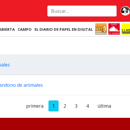
ABIERTA
CAMPO
EL DIARIO DE PAPEL EN DIGITAL
males
abandono de animales
primera
1
2
3
4
última