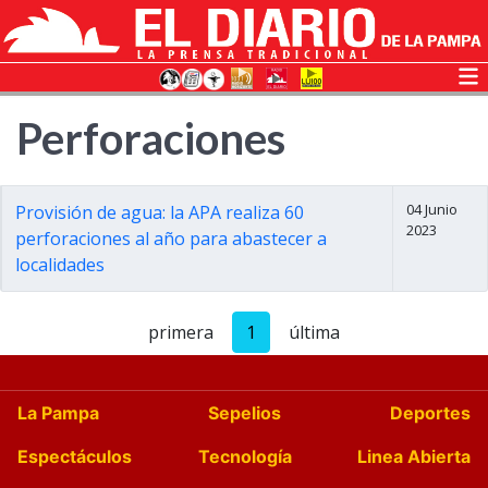
Perforaciones
04 Junio
Provisión de agua: la APA realiza 60
2023
perforaciones al año para abastecer a
localidades
primera
1
última
La Pampa
Sepelios
Deportes
Espectáculos
Tecnología
Linea Abierta