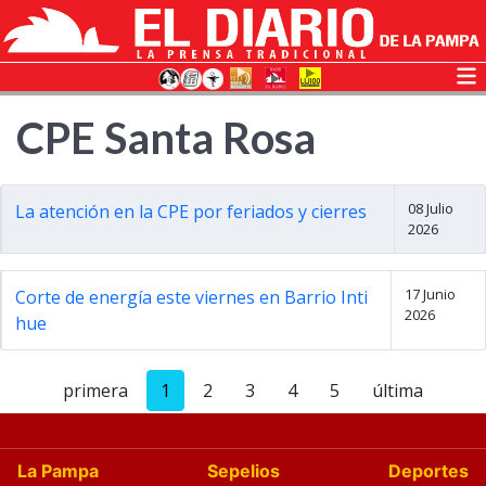
CPE Santa Rosa
08 Julio
La atención en la CPE por feriados y cierres
2026
17 Junio
Corte de energía este viernes en Barrio Inti
2026
hue
primera
1
2
3
4
5
última
La Pampa
Sepelios
Deportes