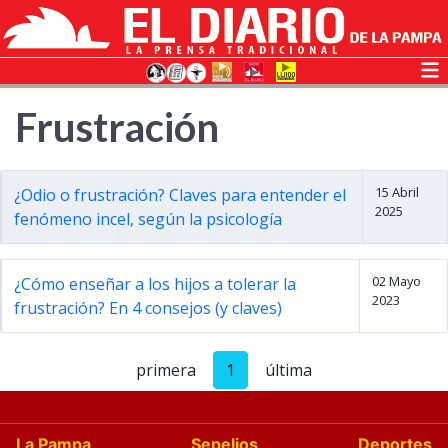
Frustración
15 Abril
¿Odio o frustración? Claves para entender el
2025
fenómeno incel, según la psicología
02 Mayo
¿Cómo enseñar a los hijos a tolerar la
2023
frustración? En 4 consejos (y claves)
primera
1
última
La Pampa
Sepelios
Deportes