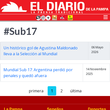
#Sub17
06 Mayo
Un histórico gol de Agustina Maldonado
2026
lleva a la Selección al Mundial
14 Noviembre
Mundial Sub 17: Argentina perdió por
2025
penales y quedó afuera
primera
1
2
última
La Pampa
Sepelios
Deportes