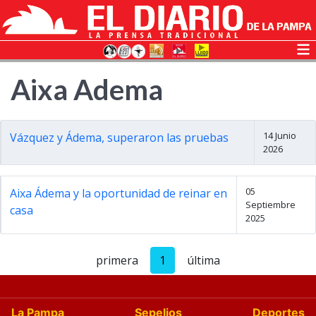
Aixa Adema
14 Junio
Vázquez y Ádema, superaron las pruebas
2026
05
Aixa Ádema y la oportunidad de reinar en
Septiembre
casa
2025
primera
1
última
La Pampa
Sepelios
Deportes