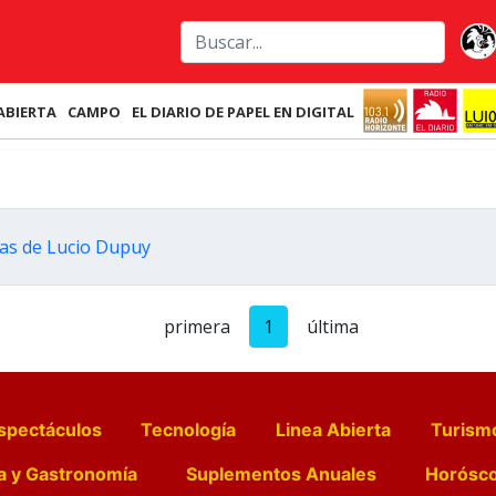
ABIERTA
CAMPO
EL DIARIO DE PAPEL EN DIGITAL
nas de Lucio Dupuy
primera
1
última
spectáculos
Tecnología
Linea Abierta
Turism
a y Gastronomía
Suplementos Anuales
Horósc