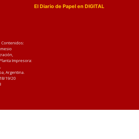
El Diario de Papel en DIGITAL
e Contenidos:
Nemesio
ración,
 Planta Impresora:
,
a, Argentina.
/18/19/20
3