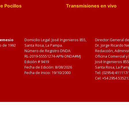
e Pocillos
Transmisiones en vivo
Nemesio
Domicilio Legal: José Ingenieros 855,
Director General d
o de 1992
Santa Rosa, La Pampa.
Dr. Jorge Ricardo 
Número de Registro DNDA:
Redacción, Administ
RL-2019-55551274-APN-DNDA#MJ
Oficina Comercial y
Edición #
9419
José Ingenieros 855
Fecha de Edición:
8/08/2026
Santa Rosa, La Pamp
Fecha de Inicio: 19/10/2000
Tel: (02954) 411117
Cel: +54 2954 53521