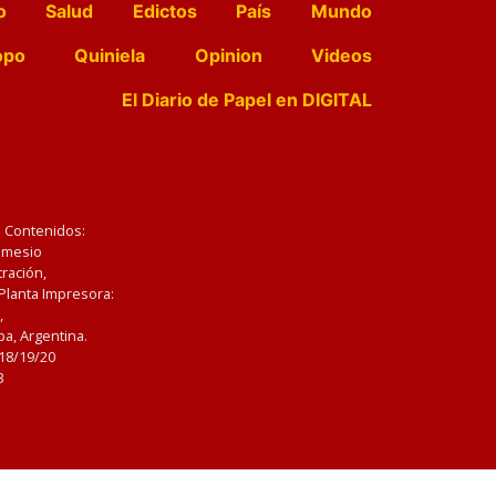
o
Salud
Edictos
País
Mundo
opo
Quiniela
Opinion
Videos
El Diario de Papel en DIGITAL
e Contenidos:
Nemesio
ración,
 Planta Impresora:
,
a, Argentina.
/18/19/20
3