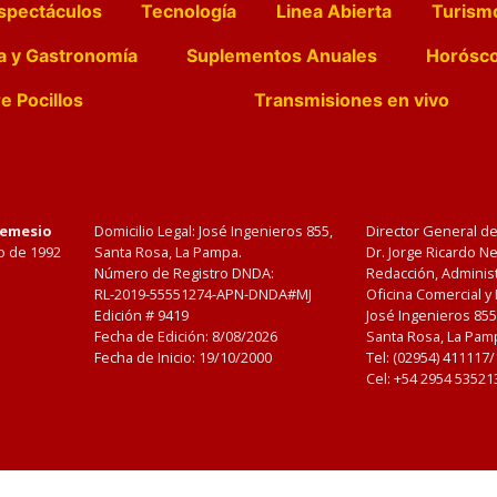
spectáculos
Tecnología
Linea Abierta
Turism
a y Gastronomía
Suplementos Anuales
Horósc
e Pocillos
Transmisiones en vivo
Nemesio
Domicilio Legal: José Ingenieros 855,
Director General d
o de 1992
Santa Rosa, La Pampa.
Dr. Jorge Ricardo 
Número de Registro DNDA:
Redacción, Administ
RL-2019-55551274-APN-DNDA#MJ
Oficina Comercial y
Edición #
9419
José Ingenieros 855
Fecha de Edición:
8/08/2026
Santa Rosa, La Pamp
Fecha de Inicio: 19/10/2000
Tel: (02954) 411117
Cel: +54 2954 53521