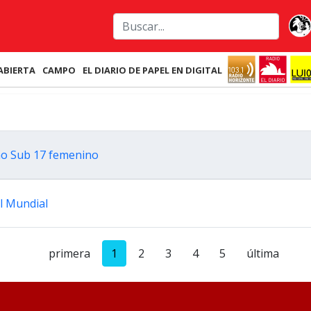
ABIERTA
CAMPO
EL DIARIO DE PAPEL EN DIGITAL
ano Sub 17 femenino
l Mundial
primera
1
2
3
4
5
última