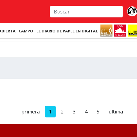
ABIERTA
CAMPO
EL DIARIO DE PAPEL EN DIGITAL
primera
1
2
3
4
5
última