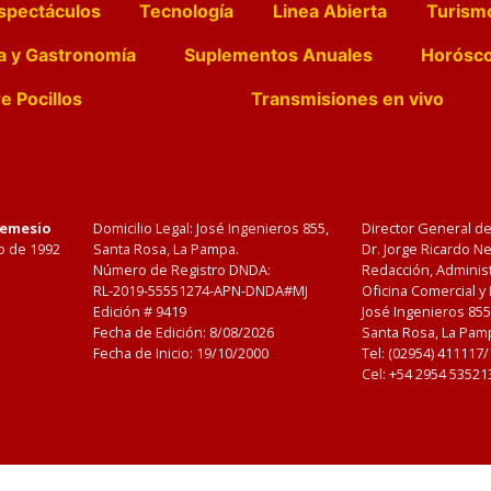
spectáculos
Tecnología
Linea Abierta
Turism
a y Gastronomía
Suplementos Anuales
Horósc
e Pocillos
Transmisiones en vivo
Nemesio
Domicilio Legal: José Ingenieros 855,
Director General d
o de 1992
Santa Rosa, La Pampa.
Dr. Jorge Ricardo 
Número de Registro DNDA:
Redacción, Administ
RL-2019-55551274-APN-DNDA#MJ
Oficina Comercial y
Edición #
9419
José Ingenieros 855
Fecha de Edición:
8/08/2026
Santa Rosa, La Pamp
Fecha de Inicio: 19/10/2000
Tel: (02954) 411117
Cel: +54 2954 53521