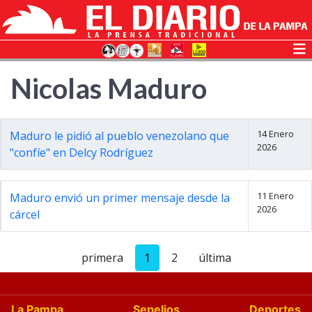
Nicolas Maduro
14 Enero
Maduro le pidió al pueblo venezolano que
2026
"confíe" en Delcy Rodríguez
11 Enero
Maduro envió un primer mensaje desde la
2026
cárcel
primera
1
2
última
La Pampa
Sepelios
Deportes