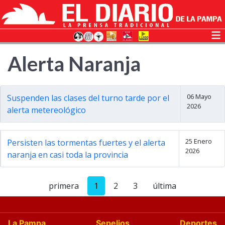
Alerta Naranja
06 Mayo
Suspenden las clases del turno tarde por el
2026
alerta metereológico
25 Enero
Persisten las tormentas fuertes y el alerta
2026
naranja en casi toda la provincia
primera
1
2
3
última
La Pampa
Sepelios
Deportes