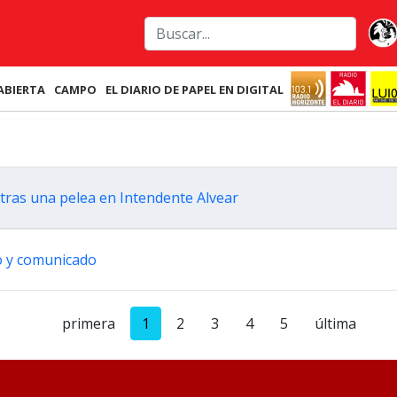
ABIERTA
CAMPO
EL DIARIO DE PAPEL EN DIGITAL
tras una pelea en Intendente Alvear
to y comunicado
primera
1
2
3
4
5
última