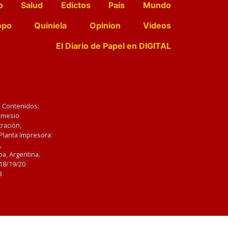
o
Salud
Edictos
País
Mundo
opo
Quiniela
Opinion
Videos
El Diario de Papel en DIGITAL
e Contenidos:
Nemesio
ración,
 Planta Impresora:
,
a, Argentina.
/18/19/20
3