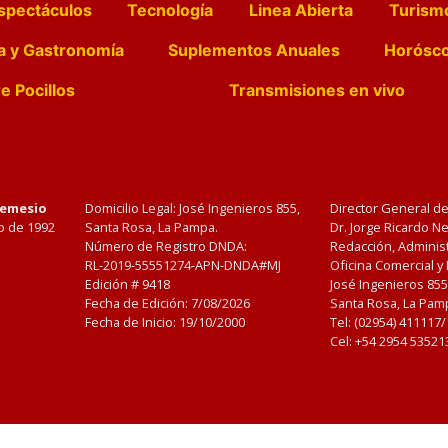
spectáculos
Tecnología
Linea Abierta
Turism
a y Gastronomía
Suplementos Anuales
Horósc
e Pocillos
Transmisiones en vivo
Nemesio
Domicilio Legal: José Ingenieros 855,
Director General d
o de 1992
Santa Rosa, La Pampa.
Dr. Jorge Ricardo 
Número de Registro DNDA:
Redacción, Administ
RL-2019-55551274-APN-DNDA#MJ
Oficina Comercial y
Edición #
9418
José Ingenieros 855
Fecha de Edición:
7/08/2026
Santa Rosa, La Pamp
Fecha de Inicio: 19/10/2000
Tel: (02954) 411117
Cel: +54 2954 53521