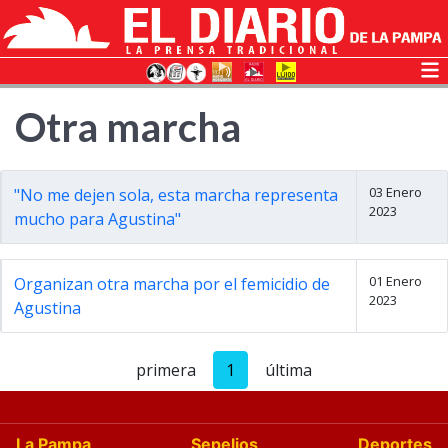
Otra marcha
03 Enero
"No me dejen sola, esta marcha representa
2023
mucho para Agustina"
01 Enero
Organizan otra marcha por el femicidio de
2023
Agustina
primera
1
última
La Pampa
Sepelios
Deportes