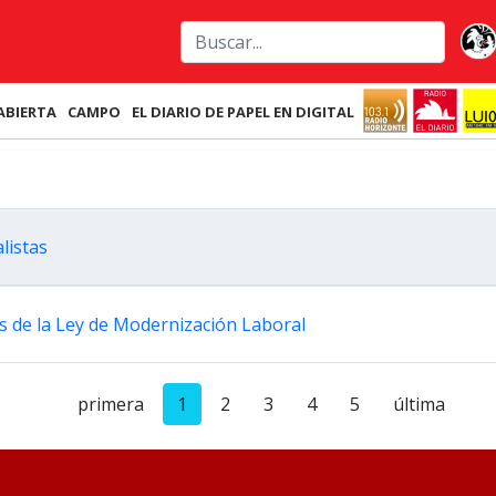
ABIERTA
CAMPO
EL DIARIO DE PAPEL EN DIGITAL
alistas
los de la Ley de Modernización Laboral
primera
1
2
3
4
5
última