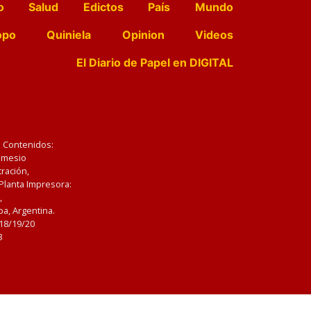
o
Salud
Edictos
País
Mundo
opo
Quiniela
Opinion
Videos
El Diario de Papel en DIGITAL
e Contenidos:
Nemesio
ración,
 Planta Impresora:
,
a, Argentina.
/18/19/20
3