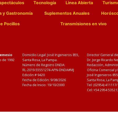
spectáculos
Tecnología
Linea Abierta
Turism
a y Gastronomía
Suplementos Anuales
Horósc
e Pocillos
Transmisiones en vivo
Nemesio
Domicilio Legal: José Ingenieros 855,
Director General d
o de 1992
Santa Rosa, La Pampa.
Dr. Jorge Ricardo 
Número de Registro DNDA:
Redacción, Administ
RL-2019-55551274-APN-DNDA#MJ
Oficina Comercial y
Edición #
9420
José Ingenieros 855
Fecha de Edición:
9/08/2026
Santa Rosa, La Pamp
Fecha de Inicio: 19/10/2000
Tel: (02954) 411117
Cel: +54 2954 53521