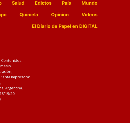
o
Salud
Edictos
País
Mundo
opo
Quiniela
Opinion
Videos
El Diario de Papel en DIGITAL
e Contenidos:
Nemesio
ración,
 Planta Impresora:
,
a, Argentina.
/18/19/20
3