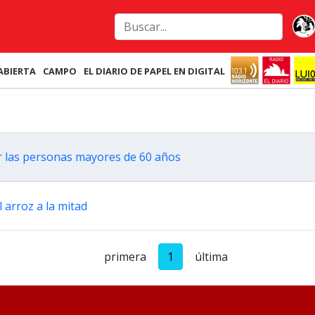
ABIERTA
CAMPO
EL DIARIO DE PAPEL EN DIGITAL
ir las personas mayores de 60 años
l arroz a la mitad
primera
1
última