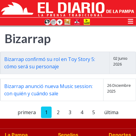
Bizarrap
02 Junio
Bizarrap confirmó su rol en Toy Story 5:
2026
cómo será su personaje
26 Diciembre
Bizarrap anunció nueva Music session:
2025
con quién y cuándo sale
primera
1
2
3
4
5
última
La Pampa
Sepelios
Deportes