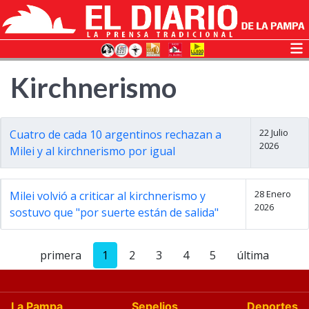
Kirchnerismo
22 Julio
Cuatro de cada 10 argentinos rechazan a
2026
Milei y al kirchnerismo por igual
28 Enero
Milei volvió a criticar al kirchnerismo y
2026
sostuvo que "por suerte están de salida"
primera
1
2
3
4
5
última
La Pampa
Sepelios
Deportes