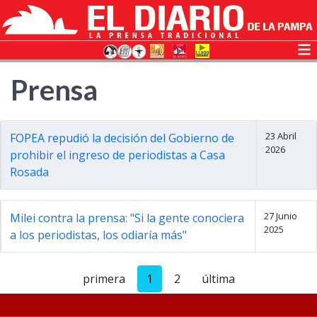
Prensa
23 Abril
FOPEA repudió la decisión del Gobierno de
2026
prohibir el ingreso de periodistas a Casa
Rosada
27 Junio
Milei contra la prensa: "Si la gente conociera
2025
a los periodistas, los odiaría más"
primera
1
2
última