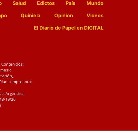
o
Salud
Edictos
País
Mundo
opo
Quiniela
Opinion
Videos
El Diario de Papel en DIGITAL
e Contenidos:
Nemesio
ración,
 Planta Impresora:
,
a, Argentina.
/18/19/20
3