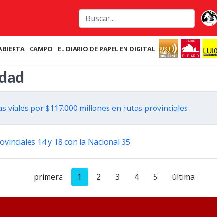
ABIERTA
CAMPO
EL DIARIO DE PAPEL EN DIGITAL
idad
s viales por $117.000 millones en rutas provinciales
ovinciales 14 y 18 con la Nacional 35
primera
1
2
3
4
5
última