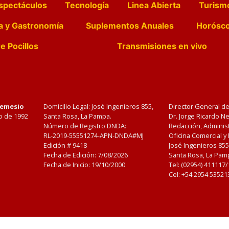
spectáculos
Tecnología
Linea Abierta
Turism
a y Gastronomía
Suplementos Anuales
Horósc
e Pocillos
Transmisiones en vivo
Nemesio
Domicilio Legal: José Ingenieros 855,
Director General d
o de 1992
Santa Rosa, La Pampa.
Dr. Jorge Ricardo 
Número de Registro DNDA:
Redacción, Administ
RL-2019-55551274-APN-DNDA#MJ
Oficina Comercial y
Edición #
9418
José Ingenieros 855
Fecha de Edición:
7/08/2026
Santa Rosa, La Pamp
Fecha de Inicio: 19/10/2000
Tel: (02954) 411117
Cel: +54 2954 53521