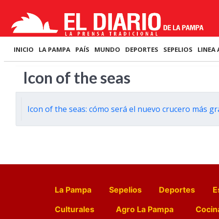
INICIO
LA PAMPA
PAÍS
MUNDO
DEPORTES
SEPELIOS
LINEA 
Icon of the seas
Icon of the seas: cómo será el nuevo crucero más 
La Pampa
Sepelios
Deportes
E
Culturales
Agro La Pampa
Cocin