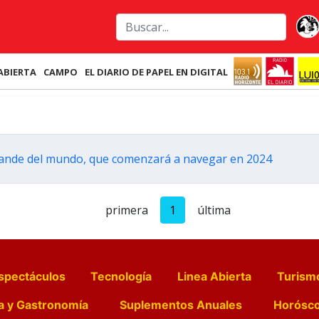
ABIERTA
CAMPO
EL DIARIO DE PAPEL EN DIGITAL
grande del mundo, que comenzará a navegar en 2024
primera
1
última
spectáculos
Tecnología
Linea Abierta
Turism
a y Gastronomía
Suplementos Anuales
Horósc