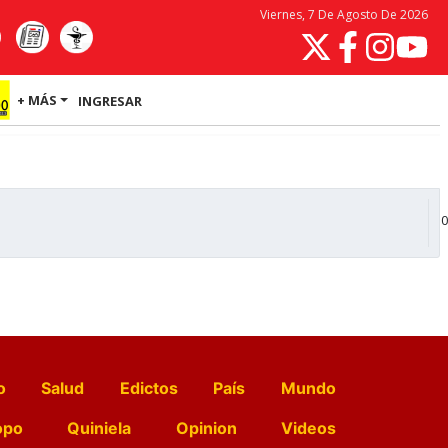
Viernes, 7 De Agosto De 2026
+ MÁS
INGRESAR
0
o
Salud
Edictos
País
Mundo
opo
Quiniela
Opinion
Videos