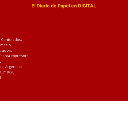
El Diario de Papel en DIGITAL
e Contenidos:
Nemesio
ración,
 Planta Impresora:
,
a, Argentina.
/18/19/20
3