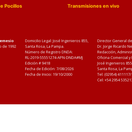
e Pocillos
Transmisiones en vivo
Nemesio
Domicilio Legal: José Ingenieros 855,
Director General d
o de 1992
Santa Rosa, La Pampa.
Dr. Jorge Ricardo 
Número de Registro DNDA:
Redacción, Administ
RL-2019-55551274-APN-DNDA#MJ
Oficina Comercial y
Edición #
9418
José Ingenieros 855
Fecha de Edición:
7/08/2026
Santa Rosa, La Pamp
Fecha de Inicio: 19/10/2000
Tel: (02954) 411117
Cel: +54 2954 53521