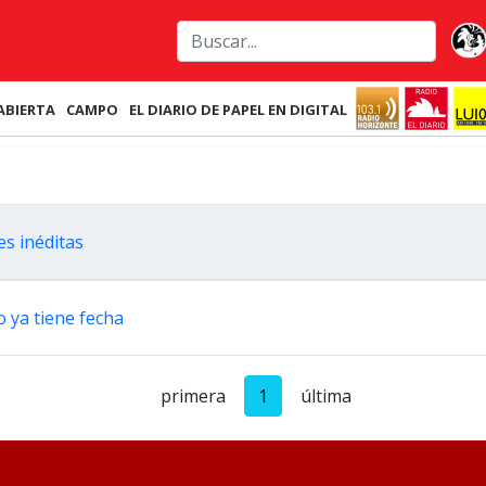
ABIERTA
CAMPO
EL DIARIO DE PAPEL EN DIGITAL
es inéditas
o ya tiene fecha
primera
1
última