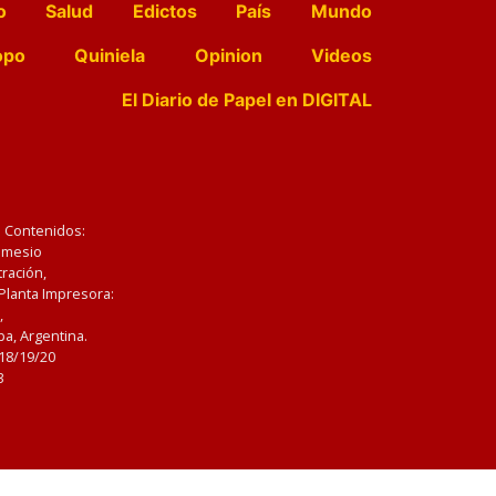
o
Salud
Edictos
País
Mundo
opo
Quiniela
Opinion
Videos
El Diario de Papel en DIGITAL
e Contenidos:
Nemesio
ración,
 Planta Impresora:
,
a, Argentina.
/18/19/20
3