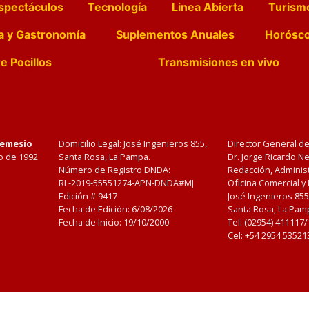
spectáculos
Tecnología
Linea Abierta
Turism
a y Gastronomía
Suplementos Anuales
Horósc
e Pocillos
Transmisiones en vivo
Nemesio
Domicilio Legal: José Ingenieros 855,
Director General d
o de 1992
Santa Rosa, La Pampa.
Dr. Jorge Ricardo 
Número de Registro DNDA:
Redacción, Administ
RL-2019-55551274-APN-DNDA#MJ
Oficina Comercial y
Edición #
9417
José Ingenieros 855
Fecha de Edición:
6/08/2026
Santa Rosa, La Pamp
Fecha de Inicio: 19/10/2000
Tel: (02954) 411117
Cel: +54 2954 53521