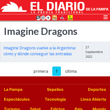
Imagine Dragons
27
Imagine Dragons vuelve a la Argentina:
Septiembre
cómo y dónde conseguir las entradas
2022
primera
1
última
La Pampa
Sepelios
Deportes
Espectáculos
Tecnología
Linea Abierta
Turismo
Salud
Edictos
País
Mundo