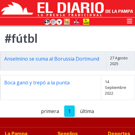
#fútbl
27 Agosto
Anselmino se suma al Borussia Dortmund
2025
14
Boca ganó y trepó a la punta
Septiembre
2022
primera
1
última
La Pampa
Sepelios
Deportes