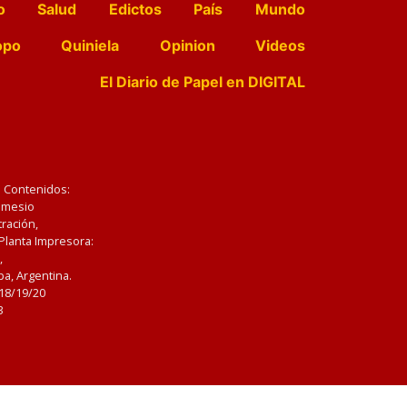
o
Salud
Edictos
País
Mundo
opo
Quiniela
Opinion
Videos
El Diario de Papel en DIGITAL
e Contenidos:
Nemesio
ración,
 Planta Impresora:
,
a, Argentina.
/18/19/20
3