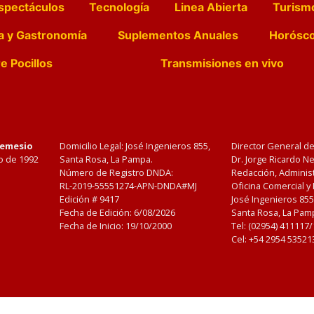
spectáculos
Tecnología
Linea Abierta
Turism
a y Gastronomía
Suplementos Anuales
Horósc
e Pocillos
Transmisiones en vivo
Nemesio
Domicilio Legal: José Ingenieros 855,
Director General d
o de 1992
Santa Rosa, La Pampa.
Dr. Jorge Ricardo 
Número de Registro DNDA:
Redacción, Administ
RL-2019-55551274-APN-DNDA#MJ
Oficina Comercial y
Edición #
9417
José Ingenieros 855
Fecha de Edición:
6/08/2026
Santa Rosa, La Pamp
Fecha de Inicio: 19/10/2000
Tel: (02954) 411117
Cel: +54 2954 53521