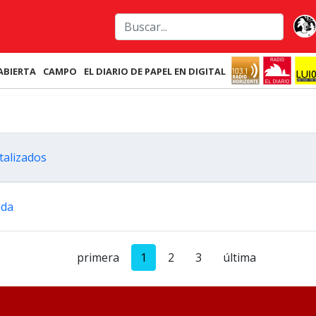
ABIERTA
CAMPO
EL DIARIO DE PAPEL EN DIGITAL
talizados
ida
primera
1
2
3
última