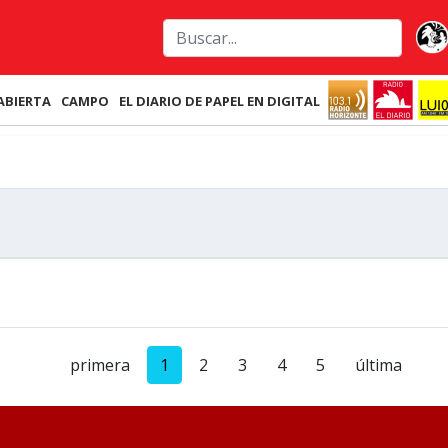
ABIERTA
CAMPO
EL DIARIO DE PAPEL EN DIGITAL
primera
1
2
3
4
5
última