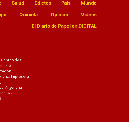
o
Salud
Edictos
País
Mundo
opo
Quiniela
Opinion
Videos
El Diario de Papel en DIGITAL
e Contenidos:
Nemesio
ración,
 Planta Impresora:
,
a, Argentina.
/18/19/20
3