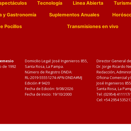
spectáculos
Tecnología
Linea Abierta
Turism
a y Gastronomía
Suplementos Anuales
Horósc
e Pocillos
Transmisiones en vivo
Nemesio
Domicilio Legal: José Ingenieros 855,
Director General d
o de 1992
Santa Rosa, La Pampa.
Dr. Jorge Ricardo 
Número de Registro DNDA:
Redacción, Administ
RL-2019-55551274-APN-DNDA#MJ
Oficina Comercial y
Edición #
9420
José Ingenieros 855
Fecha de Edición:
9/08/2026
Santa Rosa, La Pamp
Fecha de Inicio: 19/10/2000
Tel: (02954) 411117
Cel: +54 2954 53521