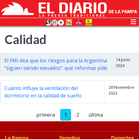
Calidad
14 Junio
El FMI dice que los riesgos para la Argentina
2024
"siguen siendo elevados": qué reformas pide
28 Noviembre
Cuánto influye la ventilación del
2023
dormitorio en la calidad de sueño
primera
1
2
última
La Pampa
Sepelios
Deportes